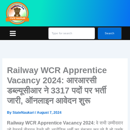
Skip
S
e
to
a
content
r
c
h
Search
Railway WCR Apprentice
Vacancy 2024: आरआरसी
डब्ल्यूसीआर ने 3317 पदों पर भर्ती
जारी, ऑनलाइन आवेदन शुरू
By
StateNaukari
/
August 7, 2024
Railway WCR Apprentice Vacancy 2024:
वे सभी उम्मीदवार
जो वेस्टर्न सेंट्रल रेलवे की अपरेंटिस भर्ती का इंतजार कर रहे है तो उनके