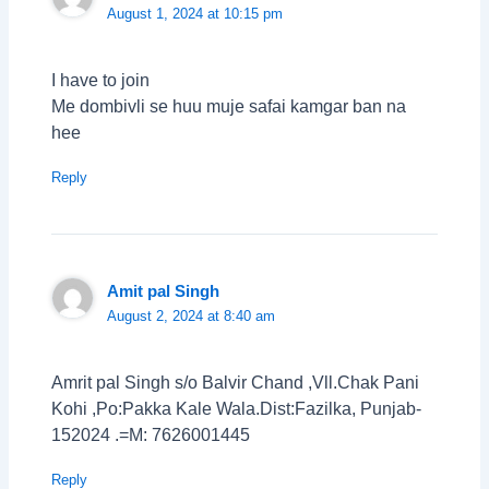
August 1, 2024 at 10:15 pm
I have to join
Me dombivli se huu muje safai kamgar ban na
hee
Reply
Amit pal Singh
August 2, 2024 at 8:40 am
Amrit pal Singh s/o Balvir Chand ,Vll.Chak Pani
Kohi ,Po:Pakka Kale Wala.Dist:Fazilka, Punjab-
152024 .=M: 7626001445
Reply